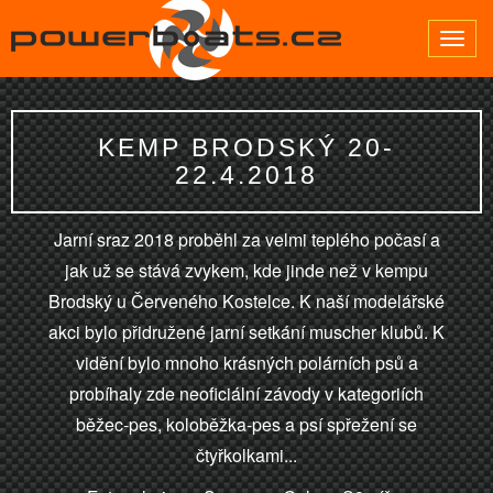
Toggle
navigat
KEMP BRODSKÝ 20-
22.4.2018
Jarní sraz 2018 proběhl za velmi teplého počasí a
jak už se stává zvykem, kde jinde než v kempu
Brodský u Červeného Kostelce. K naší modelářské
akci bylo přidružené jarní setkání muscher klubů. K
vidění bylo mnoho krásných polárních psů a
probíhaly zde neoficiální závody v kategoriích
běžec-pes, koloběžka-pes a psí spřežení se
čtyřkolkami...