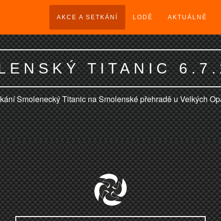
AKCE A SETKÁNÍ
LODĚ
AKTUÁLNĚ
LENSKÝ TITANIC 6.7.
tkání Smolenecký Titanic na Smolenské přehradě u Velkých Opa