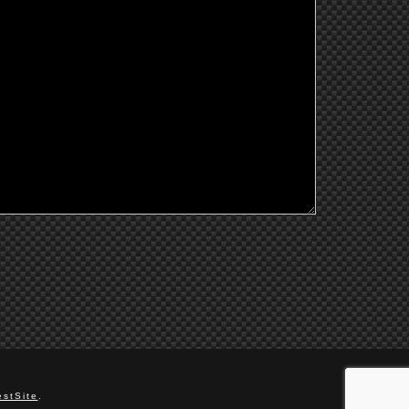
stSite
.