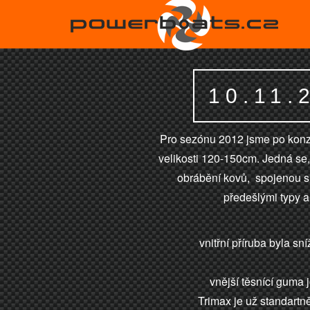
10.11
Pro sezónu 2012 jsme po konzu
velikosti 120-150cm. Jedná se,
obrábění kovů, spojenou s
předešlými typy a
vnitřní příruba byla s
vnější těsnící guma 
Trimax je už standartn