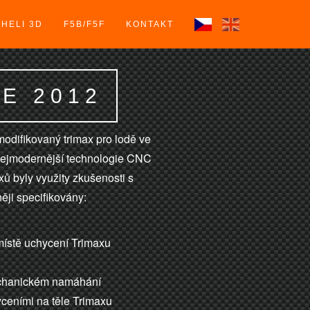
HELI 3D
F5B/F5F
KONTAKT
E 2012
odifikovaný trimax pro lodě ve
í nejmodernější technologie CNC
 byly využity zkušenosti s
ěji specifikovány:
 místě uchycení Trimaxu
 mechanickém namáhání
yceními na těle Trimaxu