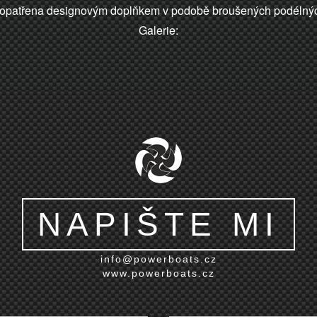
a opatřena designovým doplňkem v podobě broušených podélných
Galerie:
NAPIŠTE MI
info@powerboats.cz
www.powerboats.cz