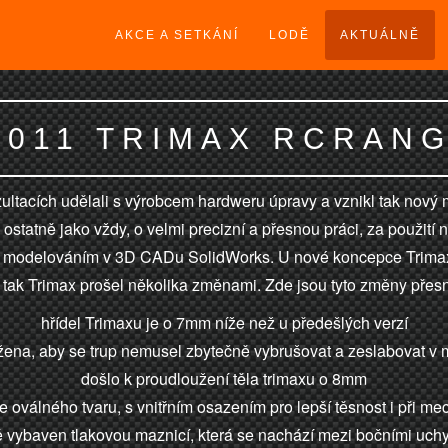
AKCE A SETKÁNÍ
LODĚ
AKTUÁLNĚ
.2011 TRIMAX RCRANG
ltacích udělali s výrobcem hardweru úpravy a vznikl tak nový m
 ostatně jako vždy, o velmi precizní a přesnou práci, za použit
 modelováním v 3D CADu SolidWorks. U nové koncepce Trimaxů
 tak Trimax prošel několika změnami. Zde jsou tyto změny přesn
hřídel Trimaxu je o 7mm níže než u předešlých verzí
nížena, aby se trup nemusel zbytečně vybrušovat a zeslabovat v
došlo k proudloužení těla trimaxu o 8mm
je oválného tvaru, s vnitřním osazením pro lepší těsnost i při
ě vybaven tlakovou maznicí, která se nachází mezi bočními uch